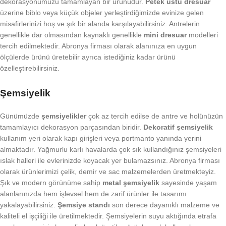
dekorasyonumuzu tamamlayan bir ürünüdür.
Petek üstü dresuar
üzerine biblo veya küçük objeler yerleştirdiğimizde evinize gelen
misafirlerinizi hoş ve şık bir alanda karşılayabilirsiniz. Antrelerin
genellikle dar olmasından kaynaklı genellikle
mini dresuar
modelleri
tercih edilmektedir. Abronya firması olarak alanınıza en uygun
ölçülerde ürünü üretebilir ayrıca istediğiniz kadar ürünü
özelleştirebilirsiniz.
Şemsiyelik
Günümüzde
şemsiyelikler
çok az tercih edilse de antre ve holünüzün
tamamlayıcı dekorasyon parçasından biridir.
Dekoratif şemsiyelik
kullanım yeri olarak kapı girişleri veya portmanto yanında yerini
almaktadır. Yağmurlu karlı havalarda çok sık kullandığınız şemsiyeleri
ıslak halleri ile evlerinizde koyacak yer bulamazsınız. Abronya firması
olarak ürünlerimizi çelik, demir ve sac malzemelerden üretmekteyiz.
Şık ve modern görünüme sahip
metal şemsiyelik
sayesinde yaşam
alanlarınızda hem işlevsel hem de zarif ürünler ile tasarımı
yakalayabilirsiniz.
Şemsiye standı
son derece dayanıklı malzeme ve
kaliteli el işçiliği ile üretilmektedir. Şemsiyelerin suyu aktığında etrafa