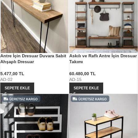
Antre İçin Dresuar Duvara Sabit
Askılı ve Raflı Antre İçin Dresuar
Ahşaplı Dresuar
Takımı
5.477,00
TL
60.480,00
TL
AD-02
AD-15
SEPETE EKLE
SEPETE EKLE