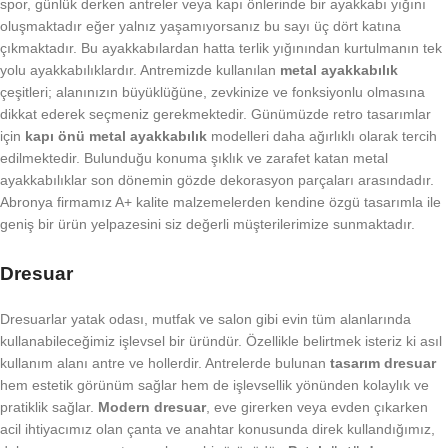
spor, günlük derken antreler veya kapı önlerinde bir ayakkabı yığını
oluşmaktadır eğer yalnız yaşamıyorsanız bu sayı üç dört katına
çıkmaktadır. Bu ayakkabılardan hatta terlik yığınından kurtulmanın tek
yolu ayakkabılıklardır. Antremizde kullanılan
metal ayakkabılık
çeşitleri; alanınızın büyüklüğüne, zevkinize ve fonksiyonlu olmasına
dikkat ederek seçmeniz gerekmektedir. Günümüzde retro tasarımlar
için
kapı önü metal ayakkabılık
modelleri daha ağırlıklı olarak tercih
edilmektedir. Bulunduğu konuma şıklık ve zarafet katan metal
ayakkabılıklar son dönemin gözde dekorasyon parçaları arasındadır.
Abronya firmamız A+ kalite malzemelerden kendine özgü tasarımla ile
geniş bir ürün yelpazesini siz değerli müşterilerimize sunmaktadır.
Dresuar
Dresuarlar yatak odası, mutfak ve salon gibi evin tüm alanlarında
kullanabileceğimiz işlevsel bir üründür. Özellikle belirtmek isteriz ki asıl
kullanım alanı antre ve hollerdir. Antrelerde bulunan
tasarım dresuar
hem estetik görünüm sağlar hem de işlevsellik yönünden kolaylık ve
pratiklik sağlar.
Modern dresuar
, eve girerken veya evden çıkarken
acil ihtiyacımız olan çanta ve anahtar konusunda direk kullandığımız,