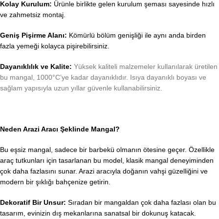
Kolay Kurulum:
Ürünle birlikte gelen kurulum şeması sayesinde hızlı
ve zahmetsiz montaj.
Geniş Pişirme Alanı:
Kömürlü bölüm genişliği ile aynı anda birden
fazla yemeği kolayca pişirebilirsiniz.
Dayanıklılık ve Kalite:
Yüksek kaliteli malzemeler kullanılarak üretilen
bu mangal, 1000°C’ye kadar dayanıklıdır. Isıya dayanıklı boyası ve
sağlam yapısıyla uzun yıllar güvenle kullanabilirsiniz.
Neden Arazi Aracı Şeklinde Mangal?
Bu eşsiz mangal, sadece bir barbekü olmanın ötesine geçer. Özellikle
araç tutkunları için tasarlanan bu model, klasik mangal deneyiminden
çok daha fazlasını sunar. Arazi aracıyla doğanın vahşi güzelliğini ve
modern bir şıklığı bahçenize getirin.
Dekoratif Bir Unsur:
Sıradan bir mangaldan çok daha fazlası olan bu
tasarım, evinizin dış mekanlarına sanatsal bir dokunuş katacak.