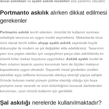
duvar askılıkları
ve
ayaklı askılık modelleri
size yardımcı olacaktır.
Portmanto askılık
alırken dikkat edilmesi
gerekenler
Portmanto askılık
tercih ederken, ömürlük bir kullanım sunması
sebebiyle tarzınıza en uygun model seçmelisiniz. Mekanlarda imza
ürün olarak tercih edilen
ahşap ayaklı askılık
sayesinde küçük
dokunuşlar ile modern ve şık değişikler elde edebilirsiniz. Tasarımın
yanı sıra yaşam alanları için vazgeçilmez parça olan askılıklarda en
önemli kriter mekan boyutuna uygunluktur.
Askılık ayaklı
model ile
hem ortamın tasarım uyumu korunmalı hem de ölçüleri mekanın
kapasitesine uygun olmalıdır. Dayanıklı metal gövdeden üretilen
askılıklar eşya istifleme konusunda oldukça elverişli yapıya sahiptir.
Üründe bulunan metal yüzeyin çizilme olasılığı olduğu için boya
yüzeyine zarar verecek ve ürün bütünlüğünü bozacak darbelerden
korunması, uzun ömürlü kullanım için gereklidir.
Şal askılığı
nerelerde kullanılmaktadır?