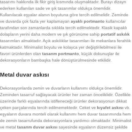
tasarımı hakkında ilk fikir giriş kısmında oluşmaktadır. Burayı dizayn
ederken kullanılan sade ve şık tasarımlar oldukça önemlidir.
Kullanılacak eşyalar alanın boyutuna göre tercih edilmelidir. Zeminde
ve duvarda çok fazla yer kaplamayan
ayaklı portmanto
kullanıcılar
tarafından son zamanlarda sıklıkla tercih edilmektedir. Klasik kapaklı
dolapların yerini daha modern ve şık görünüme sahip
portatif askılık
tasarımları almaktadır. Açık askılıklar tasarımları ile mekanlara ferahlık
katmaktadır. Minimalist boyutu ve kolayca yer değiştirilebilmesi ile
favori ürünlerden olan
tasarım portmanto
, küçük dokunuşlar ile
dekorasyonların bambaşka hale dönüştürülmesinde etkilidir.
Metal duvar askısı
Dekorasyonlarda zemin ve duvarların kullanımı oldukça önemlidir.
Zeminden tasarruf sağlayacak ürünler her zaman önceliklidir. Özellikle
üzerinde farklı eşyalarında istifleneceği ürünler dekorasyonun dikkat
çeken parçalarında tercih edilmemektedir. Ceket ve
kıyafet askısı
vb.
eşyaların duvara monteli olarak kullanımı hem duvar tasarımında hem
de zemin tasarrufunda dekorasyonlara yardımcı olmaktadır. Minimalist
ve metal
tasarım duvar askısı
sayesinde eşyaların düzensiz şekilde