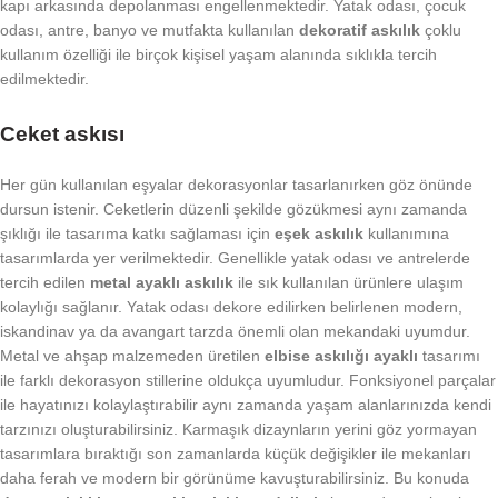
kapı arkasında depolanması engellenmektedir. Yatak odası, çocuk
odası, antre, banyo ve mutfakta kullanılan
dekoratif askılık
çoklu
kullanım özelliği ile birçok kişisel yaşam alanında sıklıkla tercih
edilmektedir.
Ceket askısı
Her gün kullanılan eşyalar dekorasyonlar tasarlanırken göz önünde
dursun istenir. Ceketlerin düzenli şekilde gözükmesi aynı zamanda
şıklığı ile tasarıma katkı sağlaması için
eşek askılık
kullanımına
tasarımlarda yer verilmektedir. Genellikle yatak odası ve antrelerde
tercih edilen
metal ayaklı askılık
ile sık kullanılan ürünlere ulaşım
kolaylığı sağlanır. Yatak odası dekore edilirken belirlenen modern,
iskandinav ya da avangart tarzda önemli olan mekandaki uyumdur.
Metal ve ahşap malzemeden üretilen
elbise askılığı ayaklı
tasarımı
ile farklı dekorasyon stillerine oldukça uyumludur. Fonksiyonel parçalar
ile hayatınızı kolaylaştırabilir aynı zamanda yaşam alanlarınızda kendi
tarzınızı oluşturabilirsiniz. Karmaşık dizaynların yerini göz yormayan
tasarımlara bıraktığı son zamanlarda küçük değişikler ile mekanları
daha ferah ve modern bir görünüme kavuşturabilirsiniz. Bu konuda