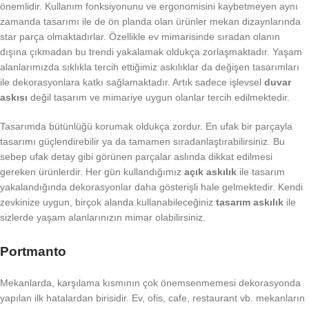
önemlidir. Kullanım fonksiyonunu ve ergonomisini kaybetmeyen aynı
zamanda tasarımı ile de ön planda olan ürünler mekan dizaynlarında
star parça olmaktadırlar. Özellikle ev mimarisinde sıradan olanın
dışına çıkmadan bu trendi yakalamak oldukça zorlaşmaktadır. Yaşam
alanlarımızda sıklıkla tercih ettiğimiz askılıklar da değişen tasarımları
ile dekorasyonlara katkı sağlamaktadır. Artık sadece işlevsel
duvar
askısı
değil tasarım ve mimariye uygun olanlar tercih edilmektedir.
Tasarımda bütünlüğü korumak oldukça zordur. En ufak bir parçayla
tasarımı güçlendirebilir ya da tamamen sıradanlaştırabilirsiniz. Bu
sebep ufak detay gibi görünen parçalar aslında dikkat edilmesi
gereken ürünlerdir. Her gün kullandığımız
açık askılık
ile tasarım
yakalandığında dekorasyonlar daha gösterişli hale gelmektedir. Kendi
zevkinize uygun, birçok alanda kullanabileceğiniz
tasarım askılık
ile
sizlerde yaşam alanlarınızın mimar olabilirsiniz.
Portmanto
Mekanlarda, karşılama kısmının çok önemsenmemesi dekorasyonda
yapılan ilk hatalardan birisidir. Ev, ofis, cafe, restaurant vb. mekanların