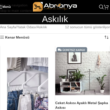
Skip to navigation
Menü
Skip to main content
Askılık
Ana Sayfa
Yatak Odası
Askılık
12 sonucun tümü gösteriliyor
Kenar Menüsü
Ceket Askısı Ayaklı Metal Şapka
Askısı