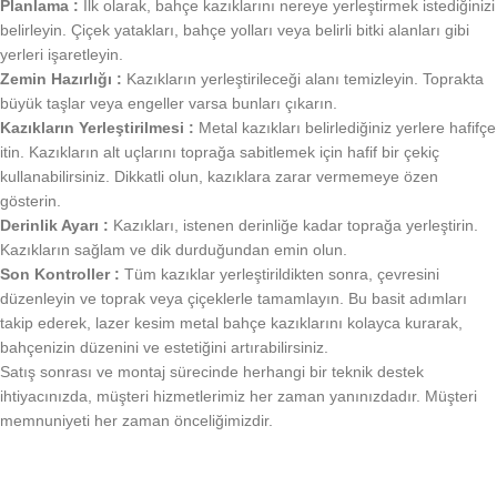
Planlama :
İlk olarak, bahçe kazıklarını nereye yerleştirmek istediğinizi
belirleyin. Çiçek yatakları, bahçe yolları veya belirli bitki alanları gibi
yerleri işaretleyin.
Zemin Hazırlığı :
Kazıkların yerleştirileceği alanı temizleyin. Toprakta
büyük taşlar veya engeller varsa bunları çıkarın.
Kazıkların Yerleştirilmesi :
Metal kazıkları belirlediğiniz yerlere hafifçe
itin. Kazıkların alt uçlarını toprağa sabitlemek için hafif bir çekiç
kullanabilirsiniz. Dikkatli olun, kazıklara zarar vermemeye özen
gösterin.
Derinlik Ayarı :
Kazıkları, istenen derinliğe kadar toprağa yerleştirin.
Kazıkların sağlam ve dik durduğundan emin olun.
Son Kontroller :
Tüm kazıklar yerleştirildikten sonra, çevresini
düzenleyin ve toprak veya çiçeklerle tamamlayın. Bu basit adımları
takip ederek, lazer kesim metal bahçe kazıklarını kolayca kurarak,
bahçenizin düzenini ve estetiğini artırabilirsiniz.
Satış sonrası ve montaj sürecinde herhangi bir teknik destek
ihtiyacınızda, müşteri hizmetlerimiz her zaman yanınızdadır. Müşteri
memnuniyeti her zaman önceliğimizdir.