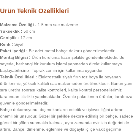
Ürün Teknik Özellikleri
Malzeme Özelliği :
1.5 mm sac malzeme
Yükseklik :
50 cm
Genişlik :
17 cm
Renk :
Siyah
Paket İçeriği :
Bir adet metal bahçe dekoru gönderilmektedir.
Montaj Bilgisi :
Ürün kuruluma hazır şekilde gönderilmektedir. Bu
sayede, herhangi bir kurulum işlemi yapmadan direkt kullanmaya
başlayabilirsiniz. Toprak zemin için kullanıma uygundur.
Teknik Özellikleri :
Elektrostatik siyah fırın toz boya ile boyanan
ürünlerimiz, yüksek kaliteli sac malzemeden üretilmektedir. Bunun yanı
sıra üretim sonrası kalite kontrolleri, kalite kontrol personellerimiz
tarafından titizlikle yapılmaktadır. Özenle paketlenen ürünler, tarafınıza
güvenle gönderilmektedir.
Bahçe dekorasyonu, dış mekanların estetik ve işlevselliğini artıran
önemli bir unsurdur. Güzel bir şekilde dekore edilmiş bir bahçe, sadece
görsel bir şölen sunmakla kalmaz, aynı zamanda evinizin değerini de
artırır. Bahçe, dinlenme, eğlenme ve doğayla iç içe vakit geçirme