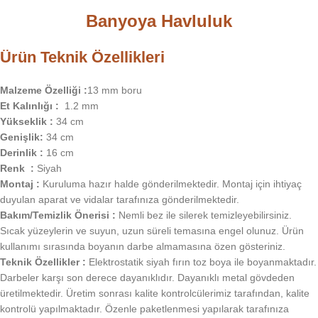
Banyoya Havluluk
Ürün Teknik Özellikleri
Malzeme Özelliği :
13 mm boru
Et Kalınlığı :
1.2 mm
Yükseklik :
34 cm
Genişlik:
34 cm
Derinlik :
16 cm
Renk :
Siyah
Montaj :
Kuruluma hazır halde gönderilmektedir. Montaj için ihtiyaç
duyulan aparat ve vidalar tarafınıza gönderilmektedir.
Bakım/Temizlik Önerisi :
Nemli bez ile silerek temizleyebilirsiniz.
Sıcak yüzeylerin ve suyun, uzun süreli temasına engel olunuz. Ürün
kullanımı sırasında boyanın darbe almamasına özen gösteriniz.
Teknik Özellikler :
Elektrostatik siyah fırın toz boya ile boyanmaktadır.
Darbeler karşı son derece dayanıklıdır. Dayanıklı metal gövdeden
üretilmektedir. Üretim sonrası kalite kontrolcülerimiz tarafından, kalite
kontrolü yapılmaktadır. Özenle paketlenmesi yapılarak tarafınıza