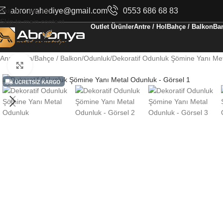
Skip to navigation
abronyahediye@gmail.com
0553 686 68 83
Skip to main content
Outlet Ürünler
Antre / Hol
Bahçe / Balkon
Ban
Ana Sayfa
Bahçe / Balkon
Odunluk
Dekoratif Odunluk Şömine Yanı Me
Büyüt