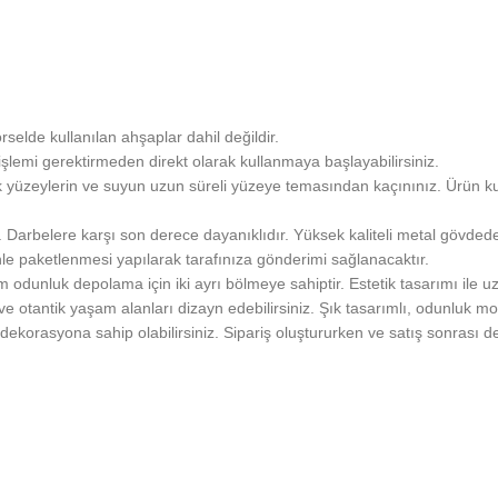
lde kullanılan ahşaplar dahil değildir.
şlemi gerektirmeden direkt olarak kullanmaya başlayabilirsiniz.
ıcak yüzeylerin ve suyun uzun süreli yüzeye temasından kaçınınız. Ürün
. Darbelere karşı son derece dayanıklıdır. Yüksek kaliteli metal gövdede
enle paketlenmesi yapılarak tarafınıza gönderimi sağlanacaktır.
m odunluk depolama için iki ayrı bölmeye sahiptir. Estetik tasarımı ile u
 ve otantik yaşam alanları dizayn edebilirsiniz. Şık tasarımlı, odunluk m
f dekorasyona sahip olabilirsiniz. Sipariş oluştururken ve satış sonrası d