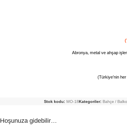
(
Abronya, metal ve ahşap işleml
(Türkiye’nin her
Stok kodu:
MO-18
Kategoriler:
Bahçe / Balk
Hoşunuza gidebilir…