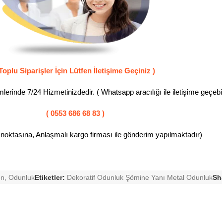
Toplu Siparişler İçin Lütfen İletişime Geçiniz )
erinde 7/24 Hizmetinizdedir. ( Whatsapp aracılığı ile iletişime geçebili
( 0553 686 68 83 )
 noktasına, Anlaşmalı kargo firması ile gönderim yapılmaktadır)
on
,
Odunluk
Etiketler:
Dekoratif Odunluk Şömine Yanı Metal Odunluk
Sh