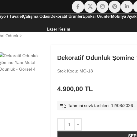
yo / Tuvalet
Çalışma Odası
Dekoratif Ürünler
Epoksi Ürünler
Mobilya Ayakl
Lazer Kesim
tal Odunluk
Dekoratif Odunluk Şömine 
Stok Kodu: MO-18
4.900,00
TL
Tahmini sevk tarihleri: 12/08/2026 
SEP