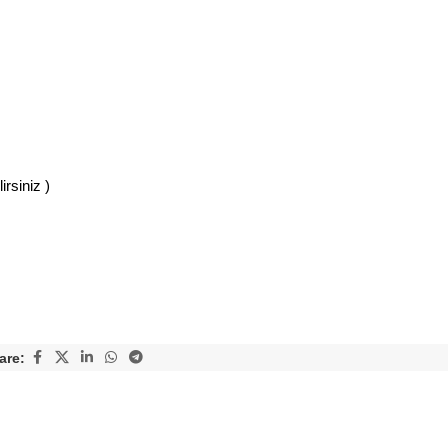
rsiniz )
are: