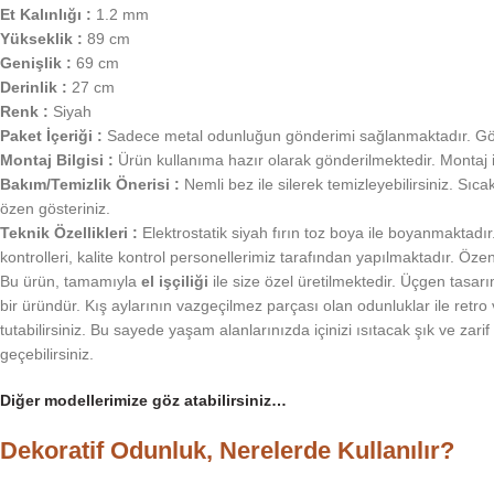
Et Kalınlığı :
1.2 mm
Yükseklik :
89 cm
Genişlik :
69 cm
Derinlik :
27 cm
Renk :
Siyah
Paket İçeriği :
Sadece metal odunluğun gönderimi sağlanmaktadır. Görse
Montaj Bilgisi :
Ürün kullanıma hazır olarak gönderilmektedir. Montaj i
Bakım/Temizlik Önerisi :
Nemli bez ile silerek temizleyebilirsiniz. S
özen gösteriniz.
Teknik Özellikleri :
Elektrostatik siyah fırın toz boya ile boyanmaktadır
kontrolleri, kalite kontrol personellerimiz tarafından yapılmaktadır. Öz
Bu ürün, tamamıyla
el işçiliği
ile size özel üretilmektedir. Üçgen tasarı
bir üründür. Kış aylarının vazgeçilmez parçası olan odunluklar ile retro
tutabilirsiniz. Bu sayede yaşam alanlarınızda içinizi ısıtacak şık ve zari
geçebilirsiniz.
Diğer modellerimize göz atabilirsiniz…
Dekoratif Odunluk, Nerelerde Kullanılır?