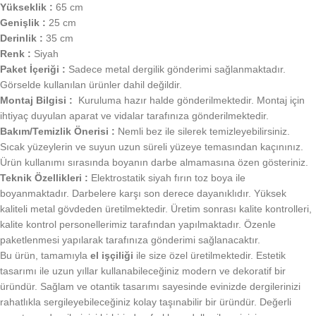
Yükseklik :
65 cm
Genişlik :
25 cm
Derinlik :
35 cm
Renk :
Siyah
Paket İçeriği :
Sadece metal dergilik gönderimi sağlanmaktadır.
Görselde kullanılan ürünler dahil değildir.
Montaj Bilgisi :
Kuruluma hazır halde gönderilmektedir. Montaj için
ihtiyaç duyulan aparat ve vidalar tarafınıza gönderilmektedir.
Bakım/Temizlik Önerisi :
Nemli bez ile silerek temizleyebilirsiniz.
Sıcak yüzeylerin ve suyun uzun süreli yüzeye temasından kaçınınız.
Ürün kullanımı sırasında boyanın darbe almamasına özen gösteriniz.
Teknik Özellikleri :
Elektrostatik siyah fırın toz boya ile
boyanmaktadır. Darbelere karşı son derece dayanıklıdır. Yüksek
kaliteli metal gövdeden üretilmektedir. Üretim sonrası kalite kontrolleri,
kalite kontrol personellerimiz tarafından yapılmaktadır. Özenle
paketlenmesi yapılarak tarafınıza gönderimi sağlanacaktır.
Bu ürün, tamamıyla
el işçiliği
ile size özel üretilmektedir. Estetik
tasarımı ile uzun yıllar kullanabileceğiniz modern ve dekoratif bir
üründür. Sağlam ve otantik tasarımı sayesinde evinizde dergilerinizi
rahatlıkla sergileyebileceğiniz kolay taşınabilir bir üründür. Değerli