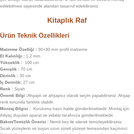
edilebilmesi sayesinde alandan tasarruf edebilirsiniz.
Kitaplık Raf
Ürün Teknik Özellikleri
Malzeme Özelliği :
30×30 mm profil malzeme
Et Kalınlığı :
1,2 mm
Yükseklik :
100 cm
Genişlik :
70 cm
Derinlik :
30 cm
İç Derinlik:
27 cm
Renk :
Siyah
Önemli Bilgi :
Ahşaplı ve ahşapsız olarak seçim yapabilirsiniz. Ahşap
renk tonunda farklılık olabilir.
Montaj Bilgisi :
Kuruluma hazır halde gönderilmektedir. Montaj için
ihtiyaç duyulan aparat ve vidalar tarafınıza gönderilmektedir.
Bakım/Temizlik Önerisi :
Nemli bez ile silerek temizleyebilirsiniz.
Sıcak yüzeylerin ve suyun uzun süreli yüzeye temasından kaçınınız.