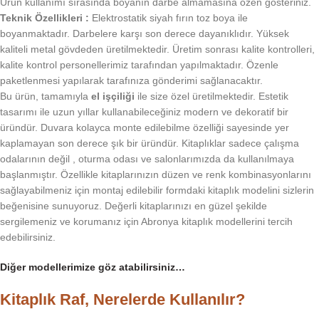
Ürün kullanımı sırasında boyanın darbe almamasına özen gösteriniz.
Teknik Özellikleri :
Elektrostatik siyah fırın toz boya ile
boyanmaktadır. Darbelere karşı son derece dayanıklıdır. Yüksek
kaliteli metal gövdeden üretilmektedir. Üretim sonrası kalite kontrolleri,
kalite kontrol personellerimiz tarafından yapılmaktadır. Özenle
paketlenmesi yapılarak tarafınıza gönderimi sağlanacaktır.
Bu ürün, tamamıyla
el işçiliği
ile size özel üretilmektedir. Estetik
tasarımı ile uzun yıllar kullanabileceğiniz modern ve dekoratif bir
üründür. Duvara kolayca monte edilebilme özelliği sayesinde yer
kaplamayan son derece şık bir üründür. Kitaplıklar sadece çalışma
odalarının değil , oturma odası ve salonlarımızda da kullanılmaya
başlanmıştır. Özellikle kitaplarınızın düzen ve renk kombinasyonlarını
sağlayabilmeniz için montaj edilebilir formdaki kitaplık modelini sizlerin
beğenisine sunuyoruz. Değerli kitaplarınızı en güzel şekilde
sergilemeniz ve korumanız için Abronya kitaplık modellerini tercih
edebilirsiniz.
Diğer modellerimize göz atabilirsiniz…
Kitaplık Raf, Nerelerde Kullanılır?