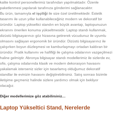
kalite kontrol personellerimiz tarafından yapılmaktadır. Özenle
paketlenmesi yapılarak tarafınıza gönderimi sağlanacaktır.
Bu ürün, tamamıyla
el işçiliği
ile size özel üretilmektedir. Estetik
tasarımı ile uzun yıllar kullanabileceğiniz modern ve dekoratif bir
üründür. Laptop yükseltici standın en büyük avantajı, laptopunuzun
ekranını önerilen konuma yükseltmesidir. Laptop standı kullanmak,
dizüstü bilgisayarınızı göz hizasına getirerek vücudunuz ile uyumlu
olmasını sağlayan ergonomik bir üründür. Dizüstü bilgisayarınız ile
çalışırken boyun düzleşmesi ve kamburlaşmayı ortadan kaldıran bir
üründür. Pratik kullanımı ve hafifliği ile çalışma odalarının vazgeçilmezi
haline gelmiştir. Abronya bilgisayar standı modellerimiz ile sizlerde ev,
ofis, çalışma odalarında klasik ve modern dekorasyon havasını
yakalamak isterseniz sizler için tasarlamış olduğumuz dekoratif
standlar ile evinizin havasını değiştirebilirsiniz. Satış sonrası bizimle
iletişime geçmeniz halinde sizlere yardımcı olmak için bekliyor
olacağız.
Diğer modellerimize göz atabilirsiniz…
Laptop Yükseltici Stand, Nerelerde