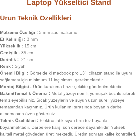
Laptop Yükseltici Stand
Ürün Teknik Özellikleri
Malzeme Özelliği :
3 mm sac malzeme
Et Kalınlığı :
3 mm
Yükseklik :
15 cm
Genişlik :
35 cm
Derinlik :
21 cm
Renk :
Siyah
Önemli Bilgi :
Görselde ki macbook pro 13” cihazın stand ile uyum
sağlaması için minimum 11 inç olması gerekmektedir.
Montaj Bilgisi :
Ürün kuruluma hazır şekilde gönderilmektedir.
Bakım/Temizlik Önerisi :
Metal yüzeyi nemli, yumuşak bez ile silerek
temizleyebilirsiniz. Sıcak yüzeylerin ve suyun uzun süreli yüzeye
temasından kaçınınız. Ürün kullanımı sırasında boyanın darbe
almamasına özen gösteriniz.
Teknik Özellikleri :
Elektrostatik siyah fırın toz boya ile
boyanmaktadır. Darbelere karşı son derece dayanıklıdır. Yüksek
kaliteli metal gövdeden üretilmektedir. Üretim sonrası kalite kontrolleri,