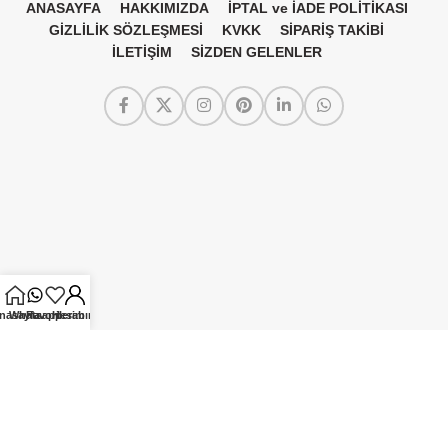
ANASAYFA
HAKKIMIZDA
İPTAL ve İADE POLİTİKASI
GİZLİLİK SÖZLEŞMESİ
KVKK
SİPARİŞ TAKİBİ
İLETİŞİM
SİZDEN GELENLER
nasayfa
Whatsapp
Favorilerim
Hesabım