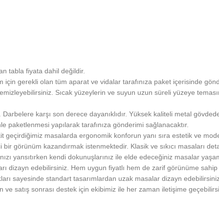
 tabla fiyata dahil değildir.
için gerekli olan tüm aparat ve vidalar tarafınıza paket içerisinde gönd
emizleyebilirsiniz. Sıcak yüzeylerin ve suyun uzun süreli yüzeye temas
. Darbelere karşı son derece dayanıklıdır. Yüksek kaliteli metal gövdede
enle paketlenmesi yapılarak tarafınıza gönderimi sağlanacaktır.
vakit geçirdiğimiz masalarda ergonomik konforun yanı sıra estetik ve 
bir görünüm kazandırmak istenmektedir. Klasik ve sıkıcı masaları detayla
zınızı yansıtırken kendi dokunuşlarınız ile elde edeceğiniz masalar yaşa
ı dizayn edebilirsiniz. Hem uygun fiyatlı hem de zarif görünüme sahip 
arı sayesinde standart tasarımlardan uzak masalar dizayn edebilirsini
 ve satış sonrası destek için ekibimiz ile her zaman iletişime geçebilirsi