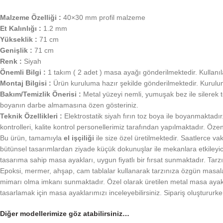
Malzeme Özelliği :
40×30 mm profil malzeme
Et Kalınlığı :
1.2 mm
Yükseklik :
71 cm
Genişlik :
71 cm
Renk :
Siyah
Önemli Bilgi :
1 takım ( 2 adet ) masa ayağı gönderilmektedir. Kullanılan
Montaj Bilgisi :
Ürün kuruluma hazır şekilde gönderilmektedir. Kurulum 
Bakım/Temizlik Önerisi :
Metal yüzeyi nemli, yumuşak bez ile silerek t
boyanın darbe almamasına özen gösteriniz.
Teknik Özellikleri :
Elektrostatik siyah fırın toz boya ile boyanmaktadır
kontrolleri, kalite kontrol personellerimiz tarafından yapılmaktadır. Öz
Bu ürün, tamamıyla
el işçiliği
ile size özel üretilmektedir. Saatlerce 
bütünsel tasarımlardan ziyade küçük dokunuşlar ile mekanlara etkileyici 
tasarıma sahip masa ayakları, uygun fiyatlı bir fırsat sunmaktadır. Tar
Epoksi, mermer, ahşap, cam tablalar kullanarak tarzınıza özgün masalar
mimarı olma imkanı sunmaktadır. Özel olarak üretilen metal masa ayakl
tasarlamak için masa ayaklarımızı inceleyebilirsiniz. Sipariş oluştururken
Diğer modellerimize göz atabilirsiniz…