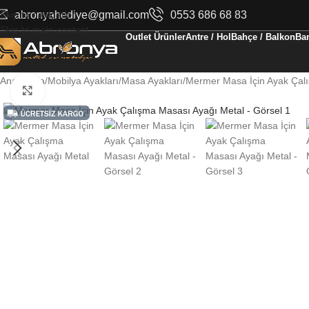
Skip to navigation
abronyahediye@gmail.com
0553 686 68 83
Skip to main content
Outlet Ürünler
Antre / Hol
Bahçe / Balkon
Ban
Ana Sayfa
Mobilya Ayakları
Masa Ayakları
Mermer Masa İçin Ayak Çal
Büyüt