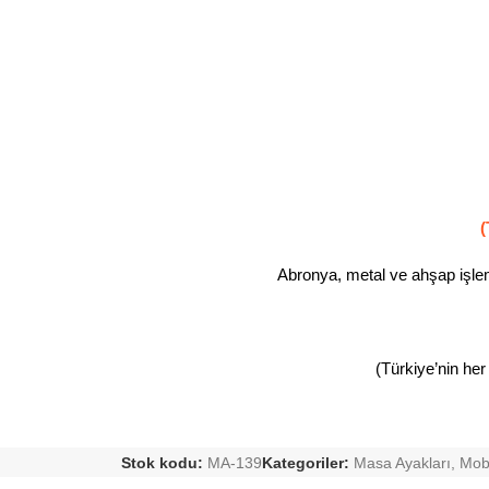
(
Abronya, metal ve ahşap işleml
(Türkiye’nin her
Stok kodu:
MA-139
Kategoriler:
Masa Ayakları
,
Mobi