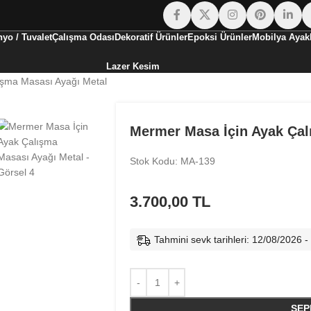
yo / Tuvalet
Çalışma Odası
Dekoratif Ürünler
Epoksi Ürünler
Mobilya Ayakl
Lazer Kesim
ışma Masası Ayağı Metal
Mermer Masa İçin Ayak Çal
Stok Kodu: MA-139
3.700,00
TL
Tahmini sevk tarihleri: 12/08/2026 
SEP