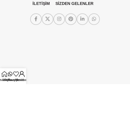
İLETİŞİM
SİZDEN GELENLER
nasayfa
Whatsapp
Favorilerim
Hesabım