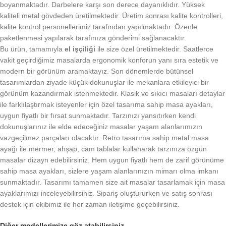
boyanmaktadır. Darbelere karşı son derece dayanıklıdır. Yüksek
kaliteli metal gövdeden üretilmektedir. Üretim sonrası kalite kontrolleri,
kalite kontrol personellerimiz tarafından yapılmaktadır. Özenle
paketlenmesi yapılarak tarafınıza gönderimi sağlanacaktır.
Bu ürün, tamamıyla
el işçiliği
ile size özel üretilmektedir. Saatlerce
vakit geçirdiğimiz masalarda ergonomik konforun yanı sıra estetik ve
modern bir görünüm aramaktayız. Son dönemlerde bütünsel
tasarımlardan ziyade küçük dokunuşlar ile mekanlara etkileyici bir
görünüm kazandırmak istenmektedir. Klasik ve sıkıcı masaları detaylar
ile farklılaştırmak isteyenler için özel tasarıma sahip masa ayakları,
uygun fiyatlı bir fırsat sunmaktadır. Tarzınızı yansıtırken kendi
dokunuşlarınız ile elde edeceğiniz masalar yaşam alanlarımızın
vazgeçilmez parçaları olacaktır. Retro tasarıma sahip metal masa
ayağı ile mermer, ahşap, cam tablalar kullanarak tarzınıza özgün
masalar dizayn edebilirsiniz. Hem uygun fiyatlı hem de zarif görünüme
sahip masa ayakları, sizlere yaşam alanlarınızın mimarı olma imkanı
sunmaktadır. Tasarımı tamamen size ait masalar tasarlamak için masa
ayaklarımızı inceleyebilirsiniz. Sipariş oluştururken ve satış sonrası
destek için ekibimiz ile her zaman iletişime geçebilirsiniz.
Diğer modellerimize göz atabilirsiniz…