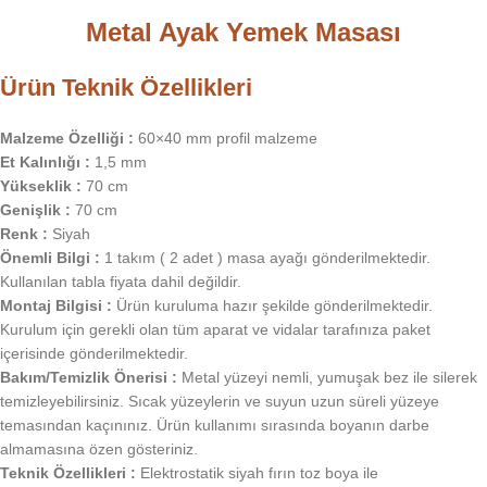
Metal Ayak Yemek Masası
Ürün Teknik Özellikleri
Malzeme Özelliği :
60×40 mm profil malzeme
Et Kalınlığı :
1,5 mm
Yükseklik :
70 cm
Genişlik :
70 cm
Renk :
Siyah
Önemli Bilgi :
1 takım ( 2 adet ) masa ayağı gönderilmektedir.
Kullanılan tabla fiyata dahil değildir.
Montaj Bilgisi :
Ürün kuruluma hazır şekilde gönderilmektedir.
Kurulum için gerekli olan tüm aparat ve vidalar tarafınıza paket
içerisinde gönderilmektedir.
Bakım/Temizlik Önerisi :
Metal yüzeyi nemli, yumuşak bez ile silerek
temizleyebilirsiniz. Sıcak yüzeylerin ve suyun uzun süreli yüzeye
temasından kaçınınız. Ürün kullanımı sırasında boyanın darbe
almamasına özen gösteriniz.
Teknik Özellikleri :
Elektrostatik siyah fırın toz boya ile