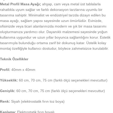
Metal Profil Masa Ayağı;
ahşap, cam veya metal üst tablalarla
rahatlıkla uyum sağlar ve farklı dekorasyon tarzlarına uyumlu bir
tasarıma sahiptir. Minimalist ve endüstriyel tarzda dizayn edilen bu
masa ayağı, sağlam yapısı sayesinde uzun ömürlüdür. Evinizde,
ofisinizde veya ticari alanlarınızda modern ve şık bir masa tasarımı
oluşturmanıza yardımcı olur. Dayanıklı malzemesi sayesinde yoğun
kullanıma uygundur ve uzun yıllar boyunca sağlamlığını korur. Estetik
tasarımıyla bulunduğu ortama zarif bir dokunuş katar. Üstelik kolay
montaj özelliğiyle kullanıcı dostudur, böylece zahmetsizce kurulabilir.
Teknik Özellikler
Profil:
40mm x 40mm
Yükseklik:
60 cm, 70 cm, 75 cm (farklı ölçü seçenekleri mevcuttur)
Genişlik:
60 cm, 70 cm, 75 cm (farklı ölçü seçenekleri mevcuttur)
Renk:
Siyah (elektrostatik fırın toz boya)
Kaplama:
Elektrostatik fırın boyalı