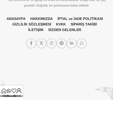
Tüm ürünlerimiz, el işçiliği ve emek ile üretilmektedir. Doğal olan her şey
güzeldir. Doğallık, bir gülümseme kadar etkilidir.
ANASAYFA
HAKKIMIZDA
İPTAL ve İADE POLİTİKASI
GİZLİLİK SÖZLEŞMESİ
KVKK
SİPARİŞ TAKİBİ
İLETİŞİM
SİZDEN GELENLER
nasayfa
Whatsapp
Favorilerim
Hesabım