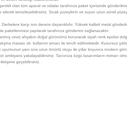
rekli olan tüm aparat ve vidalar tarafınıza paket içerisinde gönderilme
silerek temizleyebilirsiniz. Sıcak yüzeylerin ve suyun uzun süreli yüz
. Darbelere karşı son derece dayanıklıdır. Yüksek kaliteli metal gövdede
enle paketlenmesi yapılarak tarafınıza gönderimi sağlanacaktır.
ınlanmış ceviz ahşabın doğal görünümü korunarak siyah renk epoksi dolgu 
ma masası vb. kullanım amacı ile tercih edilmektedir. Kusursuz şıklığı
enk uyumunun yanı sıra uzun ömürlü oluşu ile yıllar boyunca modern gö
r ambiyans yakalayabilirsiniz. Tarzınıza özgü tasarımların mimarı olmak
letişime geçebilirsiniz.