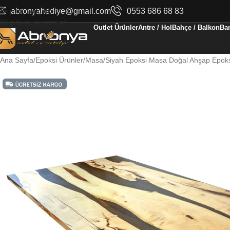
Skip to navigation
abronyahediye@gmail.com
0553 686 68 83
Skip to main content
Outlet Ürünler
Antre / Hol
Bahçe / Balkon
Ban
Ana Sayfa
Epoksi Ürünler
Masa
Siyah Epoksi Masa Doğal Ahşap Epok