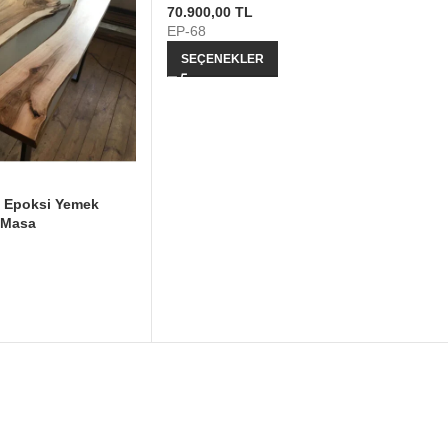
70.900,00
TL
EP-68
SEÇENEKLER
 Epoksi Yemek
 Masa