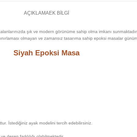
AÇIKLAMA
EK BILGI
alanlarınızda şık ve modern görünüme sahip olma imkanı sunmaktadır.
ınırlaması olmayan ve zamansız tasarıma sahip epoksi masalar günümüz
Siyah Epoksi Masa
. İstediğiniz ayak modelini tercih edebilirsiniz.
ve desen farklılığı olabilmektedir.