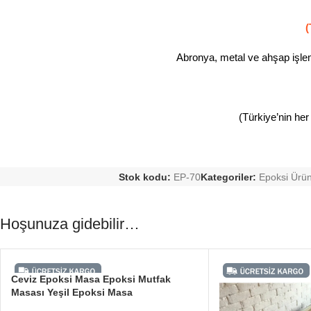
(
Abronya, metal ve ahşap işleml
(Türkiye’nin her
Stok kodu:
EP-70
Kategoriler:
Epoksi Ürün
Hoşunuza gidebilir…
Ceviz Epoksi Masa Epoksi Mutfak
Masası Yeşil Epoksi Masa