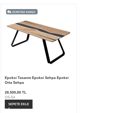
Epoksi Tasarım Epoksi Sehpa Epoksi
Peynir Sunum Tabağ
Orta Sehpa
Tabağı Beyaz Epok
28.500,00
TL
4.200,00
TL
OS-54
EP-26
SEPETE EKLE
SEPETE EKLE