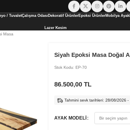
yo / Tuvalet
Çalışma Odası
Dekoratif Ürünler
Epoksi Ürünler
Mobilya Ayakl
Lazer Kesim
si Masa
Siyah Epoksi Masa Doğal 
Stok Kodu: EP-70
86.500,00
TL
Tahmini sevk tarihleri: 28/08/2026 
AYAK MODELI