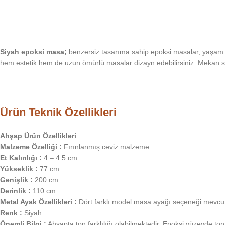
Siyah epoksi masa;
benzersiz tasarıma sahip epoksi masalar, yaşam 
hem estetik hem de uzun ömürlü masalar dizayn edebilirsiniz. Mekan s
Ürün Teknik Özellikleri
Ahşap Ürün Özellikleri
Malzeme Özelliği :
Fırınlanmış ceviz malzeme
Et Kalınlığı :
4 – 4.5 cm
Yükseklik :
77 cm
Genişlik :
200 cm
Derinlik :
110 cm
Metal Ayak Özellikleri :
Dört farklı model masa ayağı seçeneği mevcuttur
Renk :
Siyah
Önemli Bilgi :
Ahşapta ton farklılığı olabilmektedir. Epoksi yüzeyde ton 