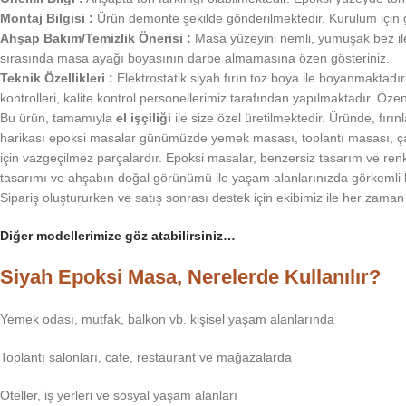
Montaj Bilgisi :
Ürün demonte şekilde gönderilmektedir. Kurulum için ge
Ahşap Bakım/Temizlik Önerisi :
Masa yüzeyini nemli, yumuşak bez ile 
sırasında masa ayağı boyasının darbe almamasına özen gösteriniz.
Teknik Özellikleri :
Elektrostatik siyah fırın toz boya ile boyanmaktadır
kontrolleri, kalite kontrol personellerimiz tarafından yapılmaktadır. Öz
Bu ürün, tamamıyla
el işçiliği
ile size özel üretilmektedir. Üründe, fır
harikası epoksi masalar günümüzde yemek masası, toplantı masası, çalış
için vazgeçilmez parçalardır. Epoksi masalar, benzersiz tasarım ve r
tasarımı ve ahşabın doğal görünümü ile yaşam alanlarınızda görkemli bi
Sipariş oluştururken ve satış sonrası destek için ekibimiz ile her zaman i
Diğer modellerimize göz atabilirsiniz…
Siyah Epoksi Masa, Nerelerde Kullanılır?
Yemek odası, mutfak, balkon vb. kişisel yaşam alanlarında
Toplantı salonları, cafe, restaurant ve mağazalarda
Oteller, iş yerleri ve sosyal yaşam alanları