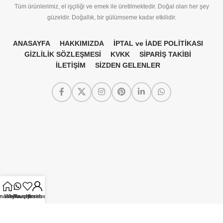
Tüm ürünlerimiz, el işçiliği ve emek ile üretilmektedir. Doğal olan her şey
güzeldir. Doğallık, bir gülümseme kadar etkilidir.
ANASAYFA
HAKKIMIZDA
İPTAL ve İADE POLİTİKASI
GİZLİLİK SÖZLEŞMESİ
KVKK
SİPARİŞ TAKİBİ
İLETİŞİM
SİZDEN GELENLER
nasayfa
Whatsapp
Favorilerim
Hesabım