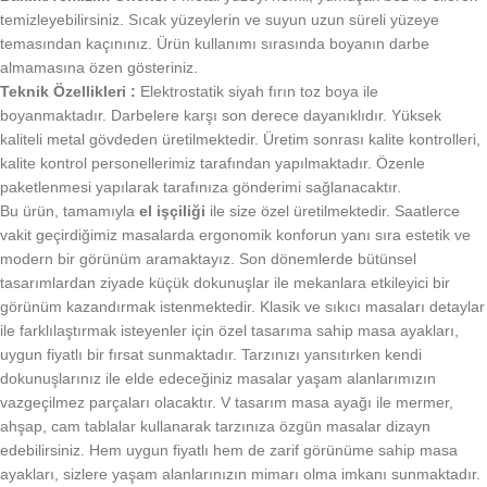
temizleyebilirsiniz. Sıcak yüzeylerin ve suyun uzun süreli yüzeye
temasından kaçınınız. Ürün kullanımı sırasında boyanın darbe
almamasına özen gösteriniz.
Teknik Özellikleri :
Elektrostatik siyah fırın toz boya ile
boyanmaktadır. Darbelere karşı son derece dayanıklıdır. Yüksek
kaliteli metal gövdeden üretilmektedir. Üretim sonrası kalite kontrolleri,
kalite kontrol personellerimiz tarafından yapılmaktadır. Özenle
paketlenmesi yapılarak tarafınıza gönderimi sağlanacaktır.
Bu ürün, tamamıyla
el işçiliği
ile size özel üretilmektedir. Saatlerce
vakit geçirdiğimiz masalarda ergonomik konforun yanı sıra estetik ve
modern bir görünüm aramaktayız. Son dönemlerde bütünsel
tasarımlardan ziyade küçük dokunuşlar ile mekanlara etkileyici bir
görünüm kazandırmak istenmektedir. Klasik ve sıkıcı masaları detaylar
ile farklılaştırmak isteyenler için özel tasarıma sahip masa ayakları,
uygun fiyatlı bir fırsat sunmaktadır. Tarzınızı yansıtırken kendi
dokunuşlarınız ile elde edeceğiniz masalar yaşam alanlarımızın
vazgeçilmez parçaları olacaktır. V tasarım masa ayağı ile mermer,
ahşap, cam tablalar kullanarak tarzınıza özgün masalar dizayn
edebilirsiniz. Hem uygun fiyatlı hem de zarif görünüme sahip masa
ayakları, sizlere yaşam alanlarınızın mimarı olma imkanı sunmaktadır.