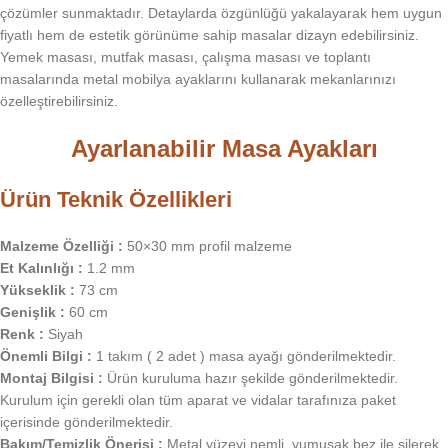
çözümler sunmaktadır. Detaylarda özgünlüğü yakalayarak hem uygun
fiyatlı hem de estetik görünüme sahip masalar dizayn edebilirsiniz.
Yemek masası, mutfak masası, çalışma masası ve toplantı
masalarında metal mobilya ayaklarını kullanarak mekanlarınızı
özelleştirebilirsiniz.
Ayarlanabilir Masa Ayakları
Ürün Teknik Özellikleri
Malzeme Özelliği :
50×30 mm profil malzeme
Et Kalınlığı :
1.2 mm
Yükseklik :
73 cm
Genişlik :
60 cm
Renk :
Siyah
Önemli Bilgi :
1 takım ( 2 adet ) masa ayağı gönderilmektedir.
Montaj Bilgisi :
Ürün kuruluma hazır şekilde gönderilmektedir.
Kurulum için gerekli olan tüm aparat ve vidalar tarafınıza paket
içerisinde gönderilmektedir.
Bakım/Temizlik Önerisi :
Metal yüzeyi nemli, yumuşak bez ile silerek