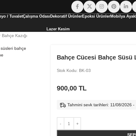
yo / Tuvalet
Çalışma Odası
Dekoratif Ürünler
Epoksi Ürünler
Mobilya Ayakl
Lazer Kesim
 Bahçe Kazığı
Bahçe Cücesi Bahçe Süsü L
Stok Kodu: BK-03
900,00
TL
Tahmini sevk tarihleri: 11/08/2026 
SEP