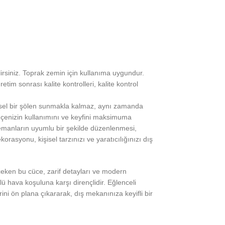
rsiniz. Toprak zemin için kullanıma uygundur.
tim sonrası kalite kontrolleri, kalite kontrol
örsel bir şölen sunmakla kalmaz, aynı zamanda
ahçenizin kullanımını ve keyfini maksimuma
 elemanların uyumlu bir şekilde düzenlenmesi,
asyonu, kişisel tarzınızı ve yaratıcılığınızı dış
t çeken bu cüce, zarif detayları ve modern
ü hava koşuluna karşı dirençlidir. Eğlenceli
ni ön plana çıkararak, dış mekanınıza keyifli bir