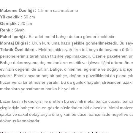
Malzeme Özelliği :
1.5 mm sac malzeme
Yükseklik :
50 cm
Genişlik :
20 cm
Renk :
Siyah
Paket İçeriği :
Bir adet metal bahçe dekoru gönderilmektedir.
Montaj Bilgisi :
Ürün kuruluma hazır şekilde gönderilmektedir. Bu saye
Teknik Özellikleri :
Elektrostatik siyah fırın toz boya ile boyanan ürünle
personellerimiz tarafından titizlikle yapılmaktadır. Özenle paketlenen ü
Bahçe dekorasyonu, dış mekanların estetik ve işlevselliğini artıran ön
evinizin değerini de artırır. Bahçe, dinlenme, eğlenme ve doğayla iç i
çıkarır. Estetik açıdan hoş bir bahçe, doğanın güzelliklerini ön plana çı
huzur verici bir atmosfer yaratır. Bu da günlük hayatın stresinden uzak
mekanlara yansıtmanın harika bir yoludur.
Lazer kesim teknolojisi ile üretilen bu sevimli metal bahçe cücesi, bahç
çizgileriyle bahçenizin en gözde süslerinden biri olacaktır. Metal malze
şapka ve sakal detaylarıyla öne çıkan bu cüce, bahçenizde neşeli ve can
dokunuş katmaktadır.