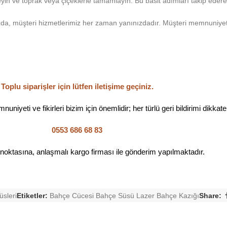
eyin ve toprak veya çiçeklerle tamamlayın. Bu basit adımları takip eder
ızda, müşteri hizmetlerimiz her zaman yanınızdadır. Müşteri memnuniyet
Toplu siparişler için lütfen iletişime geçiniz.
uniyeti ve fikirleri bizim için önemlidir; her türlü geri bildirimi dikkate
0553 686 68 83
 noktasına, anlaşmalı kargo firması ile gönderim yapılmaktadır.
sleri
Etiketler:
Bahçe Cücesi Bahçe Süsü Lazer Bahçe Kazığı
Share: