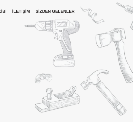
İBİ
İLETİŞİM
SİZDEN GELENLER