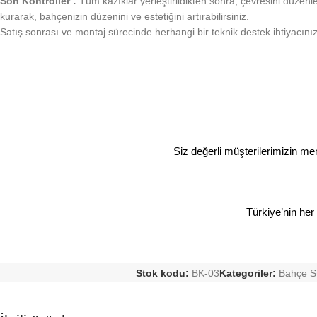
Son Kontroller :
Tüm kazıklar yerleştirildikten sonra, çevresini düzenl
kurarak, bahçenizin düzenini ve estetiğini artırabilirsiniz.
Satış sonrası ve montaj sürecinde herhangi bir teknik destek ihtiyacın
Siz değerli müşterilerimizin memn
Türkiye’nin her
Stok kodu:
BK-03
Kategoriler:
Bahçe Sü