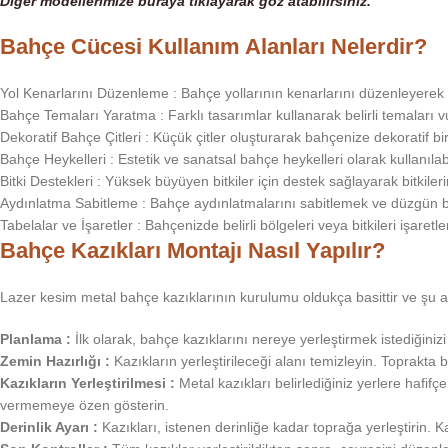
Diğer modellerimize buraya tıklayarak göz
atabilirsiniz.
Bahçe Cücesi Kullanım Alanları Nelerdir?
Yol Kenarlarını Düzenleme : Bahçe yollarının kenarlarını düzenleyerek 
Bahçe Temaları Yaratma : Farklı tasarımlar kullanarak belirli temaları vu
Dekoratif Bahçe Çitleri : Küçük çitler oluşturarak bahçenize dekoratif bir
Bahçe Heykelleri : Estetik ve sanatsal bahçe heykelleri olarak kullanılabi
Bitki Destekleri
: Yüksek büyüyen bitkiler için destek sağlayarak bitkiler
Aydınlatma Sabitleme : Bahçe aydınlatmalarını sabitlemek ve düzgün bir 
Tabelalar ve İşaretler : Bahçenizde belirli bölgeleri veya bitkileri işaretl
Bahçe Kazıkları Montajı Nasıl Yapılır?
Lazer kesim metal bahçe kazıklarının kurulumu oldukça basittir ve şu ad
Planlama :
İlk olarak, bahçe kazıklarını nereye yerleştirmek istediğinizi be
Zemin Hazırlığı :
Kazıkların yerleştirileceği alanı temizleyin. Toprakta 
Kazıkların Yerleştirilmesi :
Metal kazıkları belirlediğiniz yerlere hafifçe 
vermemeye özen gösterin.
Derinlik Ayarı :
Kazıkları, istenen derinliğe kadar toprağa yerleştirin.