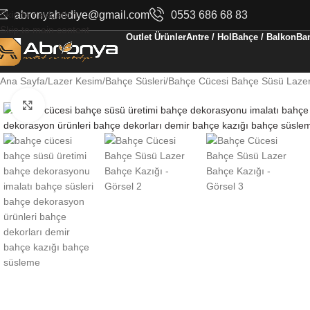
Skip to navigation
abronyahediye@gmail.com
0553 686 68 83
Skip to main content
Outlet Ürünler
Antre / Hol
Bahçe / Balkon
Ban
Ana Sayfa
Lazer Kesim
Bahçe Süsleri
Bahçe Cücesi Bahçe Süsü Lazer
Büyüt