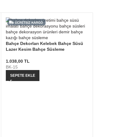
Bahçe Dekorları Kelebek Bahçe Süsü
Lazer Kesim Bahçe Süsleme
1.038,00
TL
BK-15
SEPETE EKLE
Bahçe Kazığı Demir
Tasarım Bahçe Sü
864,00
TL
BK-26
SEPETE EKLE