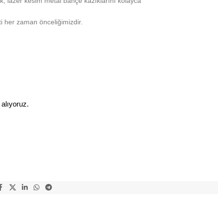
ek, lazer kesim metal bahçe kazıklarını kolayca
i her zaman önceliğimizdir.
 alıyoruz.