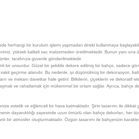
de herhangi bir kurulum işlemi yapmadan direkt kullanmaya başlayabili
rimiz, yüksek kaliteli sac malzemeden üretilmektedir. Bunun yanı sıra üre
rünler, tarafınıza güvenle gönderilmektedir.
emli bir unsurdur. Güzel bir şekilde dekore edilmiş bir bahçe, sadece g
çe vakit geçirme alanıdır. Bu nedenle, iyi düşünülmüş bir dekorasyon, b
karır ve mekanı davetkar hale getirir. Bitkilerin, çiçeklerin ve dekoratif
laşmak ve rahatlamak için mükemmel bir ortam sağlar. Ayrıca, bahçe dekor
enize estetik ve eğlenceli bir hava katmaktadır. Şirin tasarımı ile dikka
menin dayanıklılığı sayesinde uzun ömürlü olan bahçe dekorları, her türl
lı bir atmosfer oluşturmaktadır. Özgün tasarımı ile bahçenizin karakteri