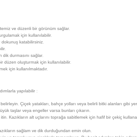
temiz ve düzenli bir görünüm sağlar.
rgulamak için kullanılabilir.
 dokunuş katabilirsiniz.
lir.
in dik durmasını sağlar.
düzen oluşturmak için kullanılabilir.
emek için kullanılmaktadır.
ımlarla yapılabilir
:
lirleyin. Çiçek yatakları, bahçe yolları veya belirli bitki alanları gibi yerl
büyük taşlar veya engeller varsa bunları çıkarın.
itin. Kazıkların alt uçlarını toprağa sabitlemek için hafif bir çekiç kullanab
 Kazıkların sağlam ve dik durduğundan emin olun.