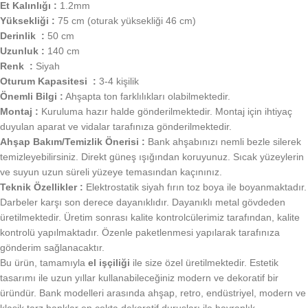
Et Kalınlığı :
1.2mm
Yüksekliği :
75 cm (oturak yüksekliği 46 cm)
Derinlik :
50 cm
Uzunluk :
140 cm
Renk :
Siyah
Oturum Kapasitesi :
3-4 kişilik
Önemli Bilgi :
Ahşapta ton farklılıkları olabilmektedir.
Montaj :
Kuruluma hazır halde gönderilmektedir. Montaj için ihtiyaç
duyulan aparat ve vidalar tarafınıza gönderilmektedir.
Ahşap Bakım/Temizlik Önerisi :
Bank ahşabınızı nemli bezle silerek
temizleyebilirsiniz. Direkt güneş ışığından koruyunuz. Sıcak yüzeylerin
ve suyun uzun süreli yüzeye temasından kaçınınız.
Teknik Özellikler :
Elektrostatik siyah fırın toz boya ile boyanmaktadır.
Darbeler karşı son derece dayanıklıdır. Dayanıklı metal gövdeden
üretilmektedir. Üretim sonrası kalite kontrolcülerimiz tarafından, kalite
kontrolü yapılmaktadır. Özenle paketlenmesi yapılarak tarafınıza
gönderim sağlanacaktır.
Bu ürün, tamamıyla
el işçiliği
ile size özel üretilmektedir. Estetik
tasarımı ile uzun yıllar kullanabileceğiniz modern ve dekoratif bir
üründür. Bank modelleri arasında ahşap, retro, endüstriyel, modern ve