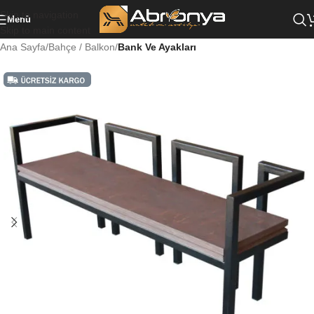
Skip to navigation
Menü
Skip to main content
Ana Sayfa
Bahçe / Balkon
Bank Ve Ayakları