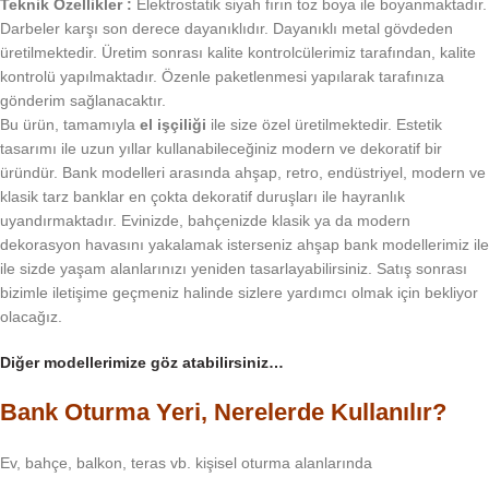
Teknik Özellikler :
Elektrostatik siyah fırın toz boya ile boyanmaktadır.
Darbeler karşı son derece dayanıklıdır. Dayanıklı metal gövdeden
üretilmektedir. Üretim sonrası kalite kontrolcülerimiz tarafından, kalite
kontrolü yapılmaktadır. Özenle paketlenmesi yapılarak tarafınıza
gönderim sağlanacaktır.
Bu ürün, tamamıyla
el işçiliği
ile size özel üretilmektedir. Estetik
tasarımı ile uzun yıllar kullanabileceğiniz modern ve dekoratif bir
üründür. Bank modelleri arasında ahşap, retro, endüstriyel, modern ve
klasik tarz banklar en çokta dekoratif duruşları ile hayranlık
uyandırmaktadır. Evinizde, bahçenizde klasik ya da modern
dekorasyon havasını yakalamak isterseniz ahşap bank modellerimiz ile
ile sizde yaşam alanlarınızı yeniden tasarlayabilirsiniz. Satış sonrası
bizimle iletişime geçmeniz halinde sizlere yardımcı olmak için bekliyor
olacağız.
Diğer modellerimize göz atabilirsiniz…
Bank Oturma Yeri, Nerelerde Kullanılır?
Ev, bahçe, balkon, teras vb. kişisel oturma alanlarında