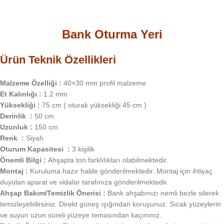
Bank Oturma Yeri
Ürün Teknik Özellikleri
Malzeme Özelliği :
40×30 mm profil malzeme
Et Kalınlığı :
1.2 mm
Yüksekliği :
75 cm ( oturak yüksekliği 45 cm )
Derinlik :
50 cm
Uzunluk :
150 cm
Renk :
Siyah
Oturum Kapasitesi :
3 kişilik
Önemli Bilgi :
Ahşapta ton farklılıkları olabilmektedir.
Montaj :
Kuruluma hazır halde gönderilmektedir. Montaj için ihtiyaç
duyulan aparat ve vidalar tarafınıza gönderilmektedir.
Ahşap Bakım/Temizlik Önerisi :
Bank ahşabınızı nemli bezle silerek
temizleyebilirsiniz. Direkt güneş ışığından koruyunuz. Sıcak yüzeylerin
ve suyun uzun süreli yüzeye temasından kaçınınız.