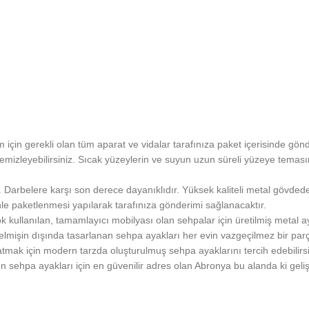
için gerekli olan tüm aparat ve vidalar tarafınıza paket içerisinde gönd
emizleyebilirsiniz. Sıcak yüzeylerin ve suyun uzun süreli yüzeye temas
. Darbelere karşı son derece dayanıklıdır. Yüksek kaliteli metal gövdede
enle paketlenmesi yapılarak tarafınıza gönderimi sağlanacaktır.
 çok kullanılan, tamamlayıcı mobilyası olan sehpalar için üretilmiş metal
ılagelmişin dışında tasarlanan sehpa ayakları her evin vazgeçilmez bir p
 katmak için modern tarzda oluşturulmuş sehpa ayaklarını tercih edebilir
en sehpa ayakları için en güvenilir adres olan Abronya bu alanda ki geli