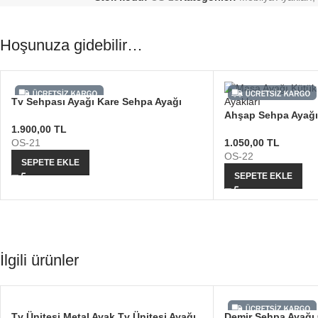
Hoşunuza gidebilir…
Tv Sehpası Ayağı Kare Sehpa Ayağı
Ahşap Sehpa Ayağı
1.900,00
TL
OS-21
1.050,00
TL
OS-22
SEPETE EKLE
SEPETE EKLE
İlgili ürünler
Tv Ünitesi Metal Ayak Tv Ünitesi Ayağı
Demir Sehpa Ayağı 