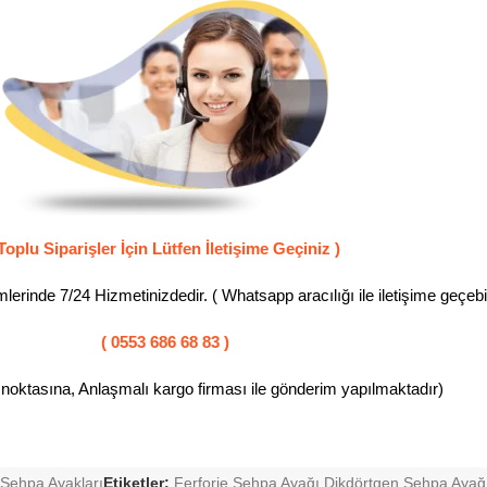
Toplu Siparişler İçin Lütfen İletişime Geçiniz )
erinde 7/24 Hizmetinizdedir. ( Whatsapp aracılığı ile iletişime geçebili
( 0553 686 68 83 )
 noktasına, Anlaşmalı kargo firması ile gönderim yapılmaktadır)
Sehpa Ayakları
Etiketler:
Ferforje Sehpa Ayağı Dikdörtgen Sehpa Ayağ