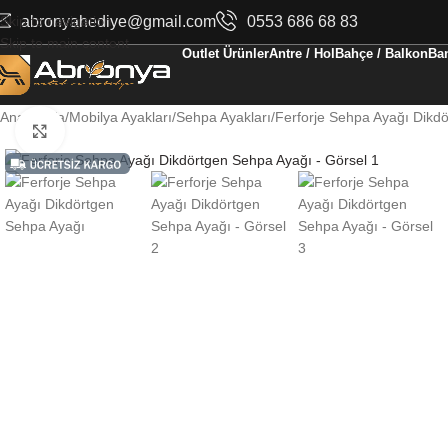
Skip to navigation
abronyahediye@gmail.com
0553 686 68 83
Skip to main content
Outlet Ürünler
Antre / Hol
Bahçe / Balkon
Ban
Ana Sayfa
Mobilya Ayakları
Sehpa Ayakları
Ferforje Sehpa Ayağı Dikd
Büyüt