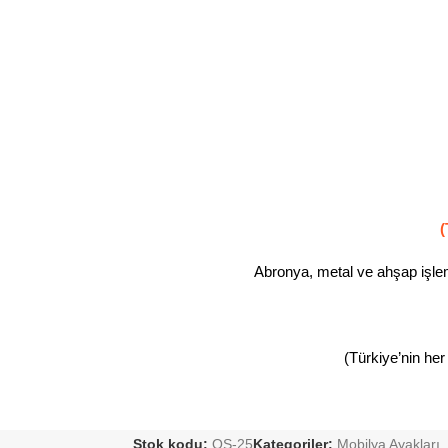
(
Abronya, metal ve ahşap işleml
(Türkiye’nin her
Stok kodu:
OS-25
Kategoriler:
Mobilya Ayakları
,