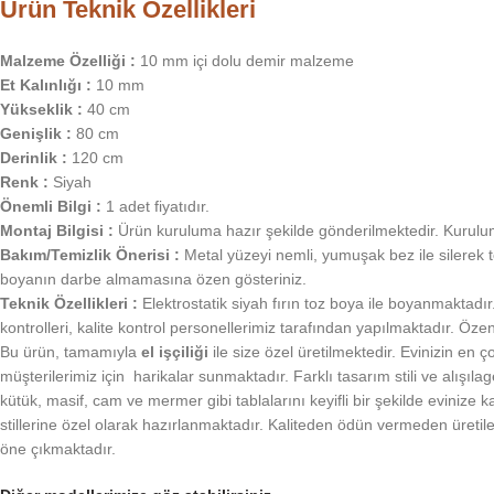
Ürün Teknik Özellikleri
Malzeme Özelliği :
10 mm içi dolu demir malzeme
Et Kalınlığı :
10 mm
Yükseklik :
40 cm
Genişlik :
80 cm
Derinlik :
120 cm
Renk :
Siyah
Önemli Bilgi :
1 adet fiyatıdır.
Montaj Bilgisi :
Ürün kuruluma hazır şekilde gönderilmektedir. Kurulum 
Bakım/Temizlik Önerisi :
Metal yüzeyi nemli, yumuşak bez ile silerek t
boyanın darbe almamasına özen gösteriniz.
Teknik Özellikleri :
Elektrostatik siyah fırın toz boya ile boyanmaktadır
kontrolleri, kalite kontrol personellerimiz tarafından yapılmaktadır. Öz
Bu ürün, tamamıyla
el işçiliği
ile size özel üretilmektedir. Evinizin en
müşterilerimiz için harikalar sunmaktadır. Farklı tasarım stili ve alış
kütük, masif, cam ve mermer gibi tablalarını keyifli bir şekilde evinize
stillerine özel olarak hazırlanmaktadır. Kaliteden ödün vermeden üretil
öne çıkmaktadır.