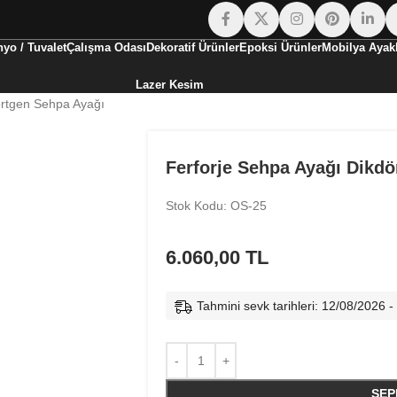
yo / Tuvalet
Çalışma Odası
Dekoratif Ürünler
Epoksi Ürünler
Mobilya Ayakl
Lazer Kesim
örtgen Sehpa Ayağı
Ferforje Sehpa Ayağı Dikd
Stok Kodu: OS-25
6.060,00
TL
Tahmini sevk tarihleri: 12/08/2026 
SEP