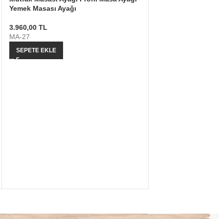
Yemek Masası Ayağı
3.960,00
TL
MA-27
SEPETE EKLE
Masa Ayağı Demir 
Ahşap Masa Ayağı
12.960,00
TL
MA-32
SEPETE EKLE