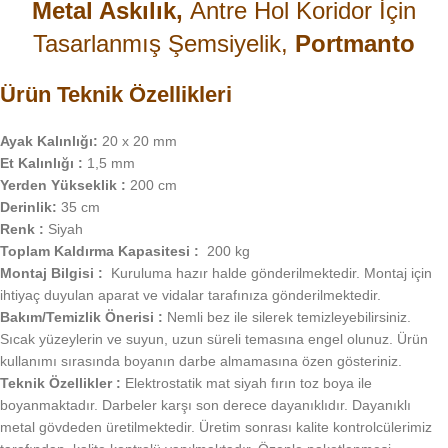
Metal Askılık,
Antre Hol Koridor İçin
Tasarlanmış Şemsiyelik,
Portmanto
Ürün Teknik Özellikleri
Ayak Kalınlığı:
20 x 20 mm
Et Kalınlığı :
1,5 mm
Yerden Yükseklik :
200 cm
Derinlik:
35 cm
Renk :
Siyah
Toplam Kaldırma Kapasitesi :
200 kg
Montaj Bilgisi :
Kuruluma hazır halde gönderilmektedir. Montaj için
ihtiyaç duyulan aparat ve vidalar tarafınıza gönderilmektedir.
Bakım/Temizlik Önerisi :
Nemli bez ile silerek temizleyebilirsiniz.
Sıcak yüzeylerin ve suyun, uzun süreli temasına engel olunuz. Ürün
kullanımı sırasında boyanın darbe almamasına özen gösteriniz.
Teknik Özellikler :
Elektrostatik mat siyah fırın toz boya ile
boyanmaktadır. Darbeler karşı son derece dayanıklıdır. Dayanıklı
metal gövdeden üretilmektedir. Üretim sonrası kalite kontrolcülerimiz