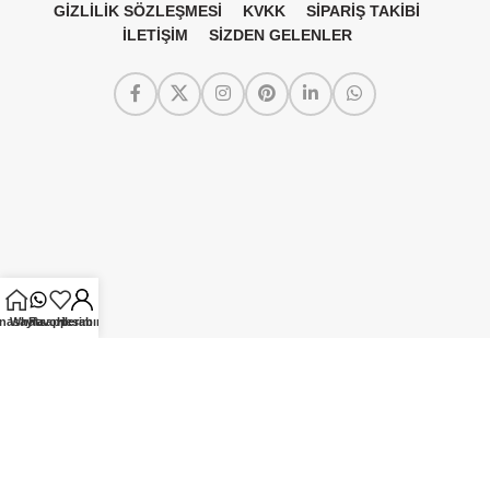
GİZLİLİK SÖZLEŞMESİ
KVKK
SİPARİŞ TAKİBİ
İLETİŞİM
SİZDEN GELENLER
nasayfa
Whatsapp
Favorilerim
Hesabım