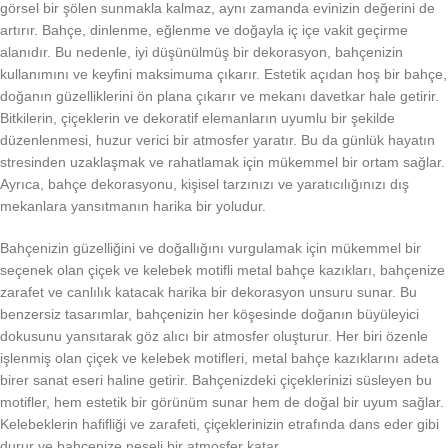
görsel bir şölen sunmakla kalmaz, aynı zamanda evinizin değerini de
artırır. Bahçe, dinlenme, eğlenme ve doğayla iç içe vakit geçirme
alanıdır. Bu nedenle, iyi düşünülmüş bir dekorasyon, bahçenizin
kullanımını ve keyfini maksimuma çıkarır. Estetik açıdan hoş bir bahçe,
doğanın güzelliklerini ön plana çıkarır ve mekanı davetkar hale getirir.
Bitkilerin, çiçeklerin ve dekoratif elemanların uyumlu bir şekilde
düzenlenmesi, huzur verici bir atmosfer yaratır. Bu da günlük hayatın
stresinden uzaklaşmak ve rahatlamak için mükemmel bir ortam sağlar.
Ayrıca, bahçe dekorasyonu, kişisel tarzınızı ve yaratıcılığınızı dış
mekanlara yansıtmanın harika bir yoludur.
Bahçenizin güzelliğini ve doğallığını vurgulamak için mükemmel bir
seçenek olan çiçek ve kelebek motifli metal bahçe kazıkları, bahçenize
zarafet ve canlılık katacak harika bir dekorasyon unsuru sunar. Bu
benzersiz tasarımlar, bahçenizin her köşesinde doğanın büyüleyici
dokusunu yansıtarak göz alıcı bir atmosfer oluşturur. Her biri özenle
işlenmiş olan çiçek ve kelebek motifleri, metal bahçe kazıklarını adeta
birer sanat eseri haline getirir. Bahçenizdeki çiçeklerinizi süsleyen bu
motifler, hem estetik bir görünüm sunar hem de doğal bir uyum sağlar.
Kelebeklerin hafifliği ve zarafeti, çiçeklerinizin etrafında dans eder gibi
durur ve bahçenize neşeli bir atmosfer katar.