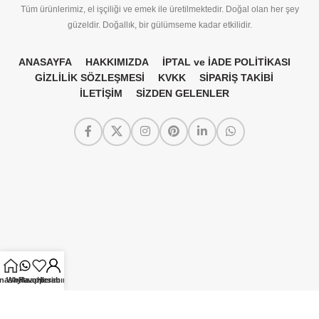
Tüm ürünlerimiz, el işçiliği ve emek ile üretilmektedir. Doğal olan her şey
güzeldir. Doğallık, bir gülümseme kadar etkilidir.
ANASAYFA
HAKKIMIZDA
İPTAL ve İADE POLİTİKASI
GİZLİLİK SÖZLEŞMESİ
KVKK
SİPARİŞ TAKİBİ
İLETİŞİM
SİZDEN GELENLER
nasayfa
Whatsapp
Favorilerim
Hesabım