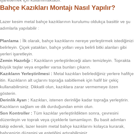
işaretlemek için kullanılmaktadır.
Bahçe Kazıkları Montajı Nasıl Yapılır?
Lazer kesim metal bahçe kazıklarının kurulumu oldukça basittir ve şu
adımlarla yapılabilir
:
Planlama :
İlk olarak, bahçe kazıklarını nereye yerleştirmek istediğinizi
belirleyin. Çiçek yatakları, bahçe yolları veya belirli bitki alanları gibi
yerleri işaretleyin.
Zemin Hazırlığı :
Kazıkların yerleştirileceği alanı temizleyin. Toprakta
büyük taşlar veya engeller varsa bunları çıkarın.
Kazıkların Yerleştirilmesi :
Metal kazıkları belirlediğiniz yerlere hafifçe
itin. Kazıkların alt uçlarını toprağa sabitlemek için hafif bir çekiç
kullanabilirsiniz. Dikkatli olun, kazıklara zarar vermemeye özen
gösterin.
Derinlik Ayarı :
Kazıkları, istenen derinliğe kadar toprağa yerleştirin.
Kazıkların sağlam ve dik durduğundan emin olun.
Son Kontroller :
Tüm kazıklar yerleştirildikten sonra, çevresini
düzenleyin ve toprak veya çiçeklerle tamamlayın. Bu basit adımları
takip ederek, lazer kesim metal bahçe kazıklarını kolayca kurarak,
bahçenizin düzenini ve estetiğini artırabilirsiniz.