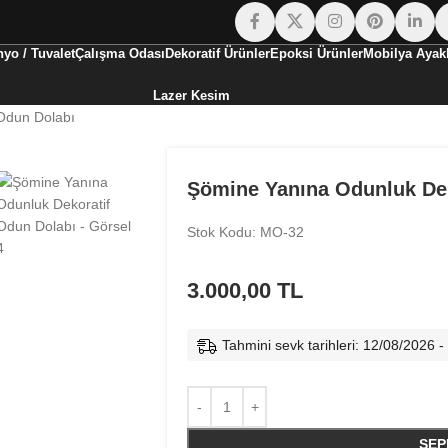
yo / Tuvalet
Çalışma Odası
Dekoratif Ürünler
Epoksi Ürünler
Mobilya Ayakl
Lazer Kesim
Odun Dolabı
Şömine Yanına Odunluk Dek
Stok Kodu: MO-32
3.000,00
TL
Tahmini sevk tarihleri: 12/08/2026 
SEP