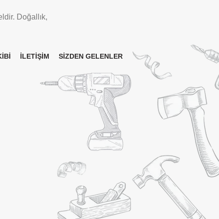
ldir. Doğallık,
İBİ
İLETİŞİM
SİZDEN GELENLER