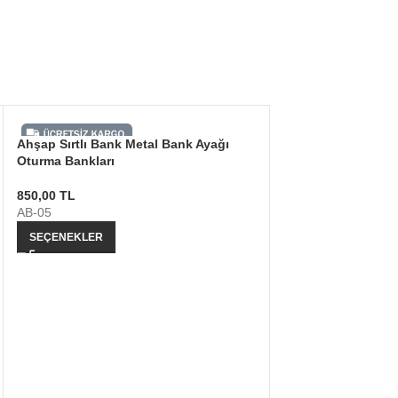
Ahşap Sırtlı Bank Metal Bank Ayağı
Oturma Bankları
850,00
TL
AB-05
SEÇENEKLER
Demir Bank Otura
Ayağı Demir Ayak