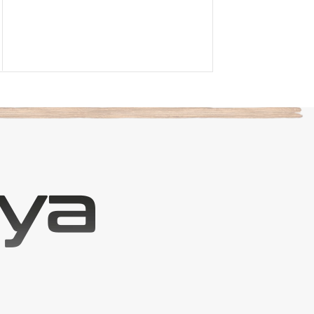
1.250,00
TL
DA-02
SEPETE EKLE