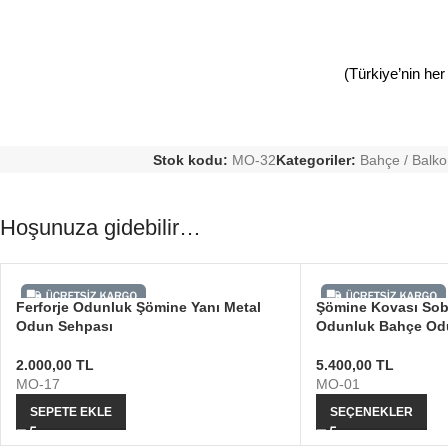
(Türkiye’nin her
Stok kodu:
MO-32
Kategoriler:
Bahçe / Balk
Hoşunuza gidebilir…
Ferforje Odunluk Şömine Yanı Metal
Şömine Kovası Sob
Odun Sehpası
Odunluk Bahçe Od
2.000,00
TL
5.400,00
TL
MO-17
MO-01
SEPETE EKLE
SEÇENEKLER