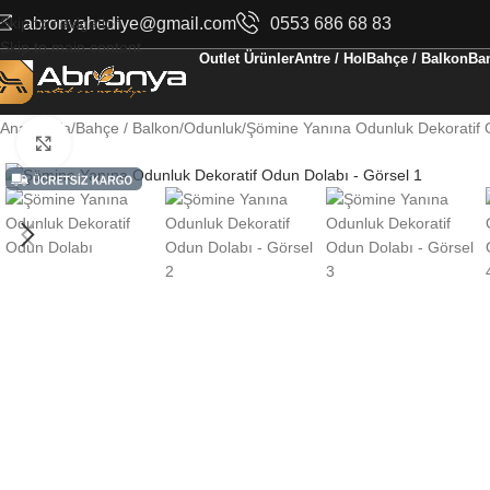
Skip to navigation
abronyahediye@gmail.com
0553 686 68 83
Skip to main content
Outlet Ürünler
Antre / Hol
Bahçe / Balkon
Ban
Ana Sayfa
Bahçe / Balkon
Odunluk
Şömine Yanına Odunluk Dekoratif 
Büyüt