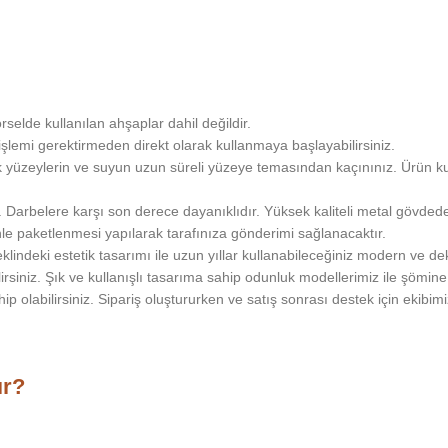
lde kullanılan ahşaplar dahil değildir.
şlemi gerektirmeden direkt olarak kullanmaya başlayabilirsiniz.
ıcak yüzeylerin ve suyun uzun süreli yüzeye temasından kaçınınız. Ürün
. Darbelere karşı son derece dayanıklıdır. Yüksek kaliteli metal gövdede
enle paketlenmesi yapılarak tarafınıza gönderimi sağlanacaktır.
eklindeki estetik tasarımı ile uzun yıllar kullanabileceğiniz modern ve de
irsiniz. Şık ve kullanışlı tasarıma sahip odunluk modellerimiz ile şömine 
 olabilirsiniz. Sipariş oluştururken ve satış sonrası destek için ekibimiz
ır?