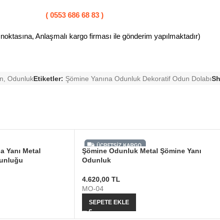
( 0553 686 68 83 )
 noktasına, Anlaşmalı kargo firması ile gönderim yapılmaktadır)
on
,
Odunluk
Etiketler:
Şömine Yanına Odunluk Dekoratif Odun Dolabı
Sh
a Yanı Metal
Şömine Odunluk Metal Şömine Yanı
unluğu
Odunluk
4.620,00
TL
MO-04
SEPETE EKLE