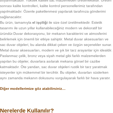
boyanmaktadır. Yüksek kaliteli sac malzemeden üretilmektedir. Üretim
sonrası kalite kontrolleri, kalite kontrol personellerimiz tarafından
yapılmaktadır. Özenle paketlenmesi yapılarak tarafınıza gönderimi
sağlanacaktır.
Bu ürün, tamamıyla
el işçiliği
ile size özel üretilmektedir. Estetik
tasarımı ile uzun yıllar kullanabileceğiniz modern ve dekoratif bir
üründür.Duvar dekorasyonu, bir mekanın karakterini ve atmosferini
belirlemek için önemli bir etkiye sahiptir. Metal duvar aksesuarları ve
sac duvar objeleri, bu alanda dikkat çeken ve özgün seçenekler sunar.
Metal duvar aksesuarları, modern ve şık bir tarz arayanlar için idealdir.
Paslanmaz çelik, bronz veya siyah metal gibi farklı malzemelerden
yapılan bu objeler, duvarlara asılarak mekana görsel bir cazibe
katmaktadır. Öte yandan, sac duvar objeleri rustik bir tarz yaratmak
isteyenler için mükemmel bir tercihtir. Bu objeler, duvarları süslerken
aynı zamanda mekanın dokusunu vurgulayarak farklı bir hava yaratır.
Diğer modellerimize göz atabilirsiniz…
Nerelerde Kullanılır?