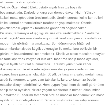
almamasına özen gösteriniz.
Teknik Özellikleri :
Elektrostatik siyah fırın toz boya ile
boyanmaktadır. Darbelere karşı son derece dayanıklıdır. Yüksek
kaliteli metal gövdeden üretilmektedir. Üretim sonrası kalite kontrolleri,
kalite kontrol personellerimiz tarafından yapılmaktadır. Özenle
paketlenmesi yapılarak tarafınıza gönderimi sağlanacaktır.
Bu ürün, tamamıyla
el işçiliği
ile size özel üretilmektedir. Saatlerce
vakit geçirdiğimiz masalarda ergonomik konforun yanı sıra estetik ve
modern bir görünüm aramaktayız. Son dönemlerde bütünsel
tasarımlardan ziyade küçük dokunuşlar ile mekanlara etkileyici bir
görünüm kazandırmak istenmektedir. Klasik ve sıkıcı masaları detaylar
ile farklılaştırmak isteyenler için özel tasarıma sahip masa ayakları,
uygun fiyatlı bir fırsat sunmaktadır. Tarzınızı yansıtırken kendi
dokunuşlarınız ile elde edeceğiniz masalar yaşam alanlarımızın
vazgeçilmez parçaları olacaktır. Büyük bir tasarıma sahip metal masa
ayağı ile mermer, ahşap, cam tablalar kullanarak tarzınıza özgün
masalar dizayn edebilirsiniz. Hem uygun fiyatlı hem de zarif görünüme
sahip masa ayakları, sizlere yaşam alanlarınızın mimarı olma imkanı
sunmaktadır. Tasarımı tamamen size ait masalar tasarlamak için masa
ayaklarımızı inceleyebilirsiniz. Sipariş oluştururken ve satış sonrası