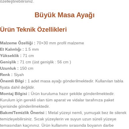
özelleştirebilirsiniz.
Büyük Masa Ayağı
Ürün Teknik Özellikleri
Malzeme Özelliği :
70×30 mm profil malzeme
Et Kalınlığı :
1.5 mm
Yükseklik :
71 cm
Genişlik :
71 cm (üst genişlik : 56 cm )
Uzunluk :
150 cm
Renk :
Siyah
Önemli Bilgi :
1 adet masa ayağı gönderilmektedir. Kullanılan tabla
fiyata dahil değildir.
Montaj Bilgisi :
Ürün kuruluma hazır şekilde gönderilmektedir.
Kurulum için gerekli olan tüm aparat ve vidalar tarafınıza paket
içerisinde gönderilmektedir.
Bakım/Temizlik Önerisi :
Metal yüzeyi nemli, yumuşak bez ile silerek
temizleyebilirsiniz. Sıcak yüzeylerin ve suyun uzun süreli yüzeye
temasından kaçınınız. Ürün kullanımı sırasında boyanın darbe