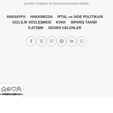
güzeldir. Doğallık, bir gülümseme kadar etkilidir.
ANASAYFA
HAKKIMIZDA
İPTAL ve İADE POLİTİKASI
GİZLİLİK SÖZLEŞMESİ
KVKK
SİPARİŞ TAKİBİ
İLETİŞİM
SİZDEN GELENLER
nasayfa
Whatsapp
Favorilerim
Hesabım