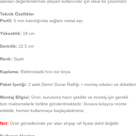
alanları değerlendirmek isteyen kullanıcılar için ideal bir çözümdür.
Teknik Özellikler
Profil:
5 mm kalınlığında sağlam metal sac
Yükseklik:
18 cm
Derinlik:
22.5 cm
Renk:
Siyah
Kaplama:
Elektrostatik fırın toz boya
Paket İçeriği:
2 adet Demir Duvar Raflığı + montaj vidaları ve dübelleri
Montaj Bilgisi:
Ürün, kuruluma hazır şekilde ve montaj için gerekli
tüm malzemelerle birlikte gönderilmektedir. Duvara kolayca monte
edebilir, hemen kullanmaya başlayabilirsiniz.
Not:
Ürün görsellerinde yer alan ahşap raf fiyata dahil değildir.