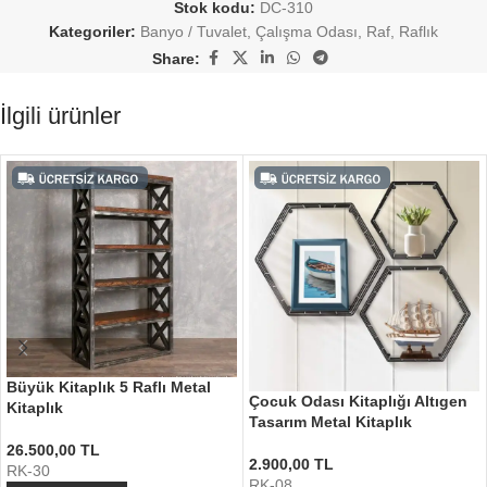
Stok kodu:
DC-310
Kategoriler:
Banyo / Tuvalet
,
Çalışma Odası
,
Raf
,
Raflık
Share:
İlgili ürünler
Büyük Kitaplık 5 Raflı Metal
Çocuk Odası Kitaplığı Altıgen
Kitaplık
Tasarım Metal Kitaplık
26.500,00
TL
2.900,00
TL
RK-30
RK-08