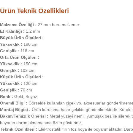
Ürün Teknik Özellikleri
Malzeme Özelliği :
27 mm boru malzeme
Et Kalınlığı :
1.2 mm
Büyük Ürün Ölçüleri :
Yükseklik :
180 cm
Genişlik :
118 cm
Orta Ürün Ölçüleri :
Yükseklik :
150 cm
Genişlik :
102 cm
Küçük Ürün Ölçüleri :
Yükseklik :
120 cm
Genişlik :
70 cm
Renk :
Gold, Beyaz
Önemli Bilgi :
Görselde kullanılan çiçek vb. aksesuarlar gönderilmemekt
Montaj Bilgisi :
Ürün kuruluma hazır şekilde gönderilmektedir. Kurulum 
Bakım/Temizlik Önerisi :
Metal yüzeyi nemli, yumuşak bez ile silerek t
boyanın darbe almamasına özen gösteriniz.
Teknik Özellikleri :
Elektrostatik fırın toz boya ile boyanmaktadır. Darb