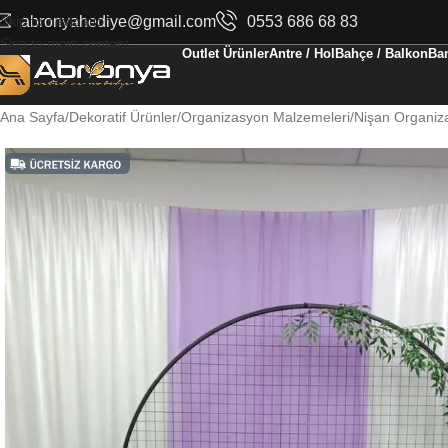
Skip to navigation
abronyahediye@gmail.com
0553 686 68 83
Skip to main content
Outlet Ürünler
Antre / Hol
Bahçe / Balkon
Ban
Ana Sayfa
Dekoratif Ürünler
Organizasyon Malzemeleri
Nişan Organiz