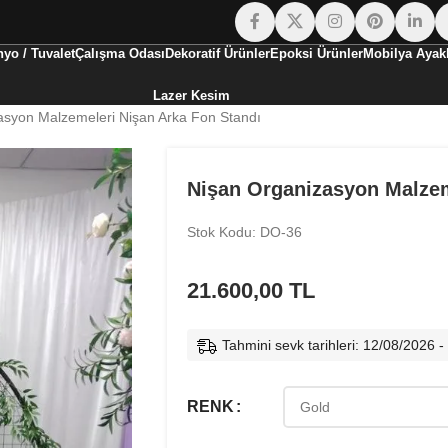
yo / Tuvalet
Çalışma Odası
Dekoratif Ürünler
Epoksi Ürünler
Mobilya Ayakl
Lazer Kesim
asyon Malzemeleri Nişan Arka Fon Standı
Nişan Organizasyon Malzem
Stok Kodu: DO-36
21.600,00
TL
Tahmini sevk tarihleri: 12/08/2026 
RENK